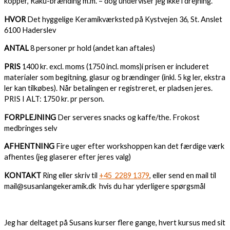
kopper, Raku-brænding m.m. – dog underviser jeg ikke i drejning.
HVOR
Det hyggelige Keramikværksted på Kystvejen 36, St. Anslet
6100 Haderslev
ANTAL
8 personer pr hold (andet kan aftales)
PRIS
1400 kr. excl. moms (1750 incl. moms)i prisen er includeret
materialer som begitning, glasur og brændinger (inkl. 5 kg ler, ekstra
ler kan tilkøbes). Når betalingen er registreret, er pladsen jeres.
PRIS I ALT: 1750 kr. pr person.
FORPLEJNING
Der serveres snacks og kaffe/the. Frokost
medbringes selv
AFHENTNING
Fire uger efter workshoppen kan det færdige værk
afhentes (jeg glaserer efter jeres valg)
KONTAKT
Ring eller skriv til
+45 2289 1379
, eller send en mail til
mail@susanlangekeramik.dk hvis du har yderligere spørgsmål
Jeg har deltaget på Susans kurser flere gange, hvert kursus med sit